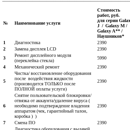
Стоимость
работ, руб.
для серии Gala
№
Наименование услуги
J / Galaxy M /
Galaxy A** /
Наушников*
1
Диагностика
2390
2
Замена дисплея LCD
2390
Ремонт дисплейного модуля
3
5990
(переклейка стекла)
4
Механический ремонт
2390
Чистка/ восстановление оборудования
после воздействия жидкости
5
2390
(производится ТОЛЬКО после
ПОЛНОЙ оплаты услуги)
Снятие пользовательской блокировки/
отвязка от аккаунта/удаление вируса (
6
необходимо подтверждение владения
2390
аппаратом (чек, гарантийный талон,
коробка ) )
7
Смена ПО
2390
Диагностика оборудования с выдачей