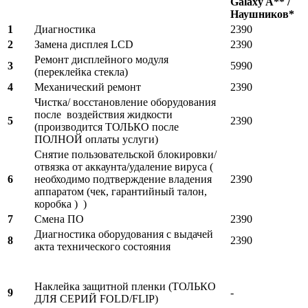
Galaxy A** /
Наушников*
1
Диагностика
2390
2
Замена дисплея LCD
2390
Ремонт дисплейного модуля
3
5990
(переклейка стекла)
4
Механический ремонт
2390
Чистка/ восстановление оборудования
после воздействия жидкости
5
2390
(производится ТОЛЬКО после
ПОЛНОЙ оплаты услуги)
Снятие пользовательской блокировки/
отвязка от аккаунта/удаление вируса (
6
необходимо подтверждение владения
2390
аппаратом (чек, гарантийный талон,
коробка ) )
7
Смена ПО
2390
Диагностика оборудования с выдачей
8
2390
акта технического состояния
Наклейка защитной пленки (ТОЛЬКО
9
-
ДЛЯ СЕРИЙ FOLD/FLIP)