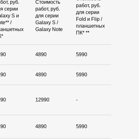
бот, руб.
Стоимость
работ, руб.
я серии
работ, руб.
для серии
laxy S и
для серии
Fold и Flip /
te** /
Galaxy S /
планшетных
ланшетных
Galaxy Note
ПК* **
К*
690
4890
5990
690
4890
5990
990
12990
-
690
4890
5990