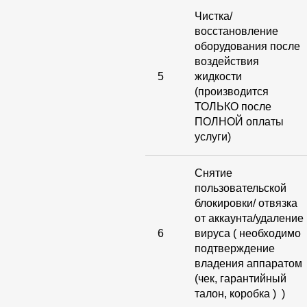
Чистка/
восстановление
оборудования после
воздействия
5
жидкости
(производится
ТОЛЬКО после
ПОЛНОЙ оплаты
услуги)
Снятие
пользовательской
блокировки/ отвязка
от аккаунта/удаление
6
вируса ( необходимо
подтверждение
владения аппаратом
(чек, гарантийный
талон, коробка ) )