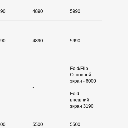
690
4890
5990
690
4890
5990
Fold/Flip
Основной
экран - 6000
-
Fold -
внешний
экран 3190
500
5500
5500