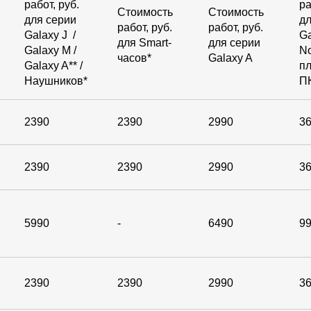
работ, руб.
ра
Стоимость
Стоимость
для серии
дл
работ, руб.
работ, руб.
Galaxy J /
Ga
для Smart-
для серии
Galaxy M /
No
часов*
Galaxy A
Galaxy A** /
п
Наушников*
П
2390
2390
2990
3
2390
2390
2990
3
5990
-
6490
9
2390
2390
2990
3